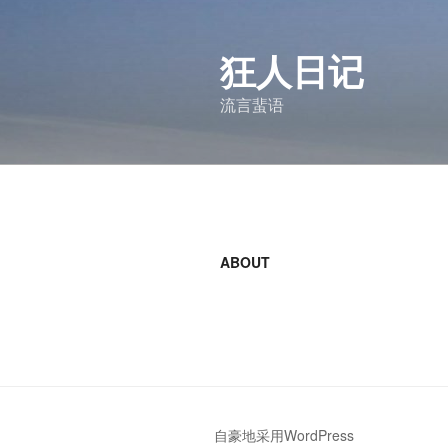
跳
至
狂人日记
内
容
流言蜚语
ABOUT
自豪地采用WordPress