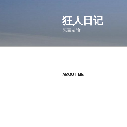
跳
至
狂人日记
内
容
流言蜚语
ABOUT ME