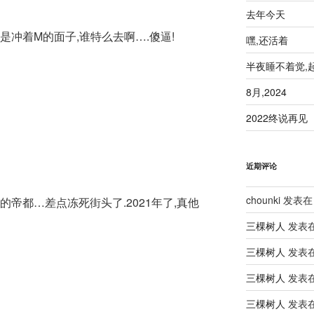
去年今天
是冲着M的面子,谁特么去啊….傻逼!
嘿,还活着
半夜睡不着觉,
8月,2024
2022终说再见
近期评论
chounki
发表在
帝都…差点冻死街头了.2021年了,真他
三棵树人
发表
三棵树人
发表
三棵树人
发表
三棵树人
发表