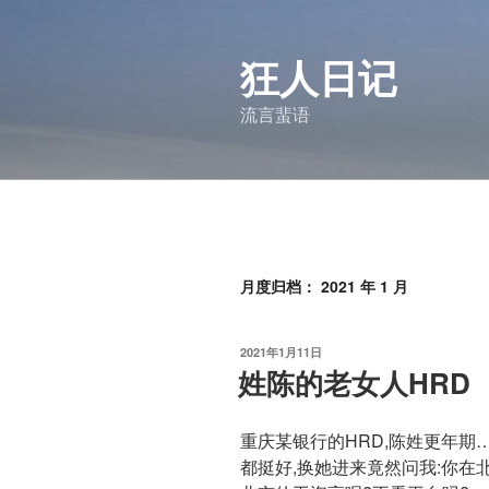
跳
至
狂人日记
内
容
流言蜚语
月度归档：
2021 年 1 月
发
2021年1月11日
布
姓陈的老女人HRD
于
重庆某银行的HRD,陈姓更年期
都挺好,换她进来竟然问我:你在