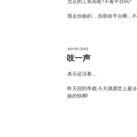
北京的工资高呢?不看平台吗?
我去你娘的….你那啥平台啊…不
发
2021年1月6日
布
吱一声
于
表示还活着…
昨天回到帝都,今天偶遇世上最冷的
娘的快啊!