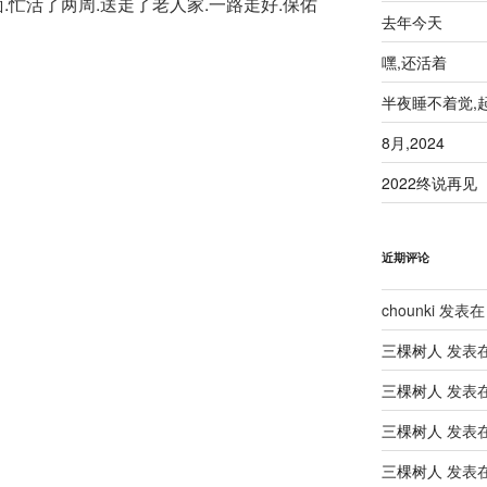
.忙活了两周.送走了老人家.一路走好.保佑
去年今天
嘿,还活着
半夜睡不着觉,
8月,2024
2022终说再见
近期评论
chounki
发表在
三棵树人
发表
三棵树人
发表
三棵树人
发表
三棵树人
发表