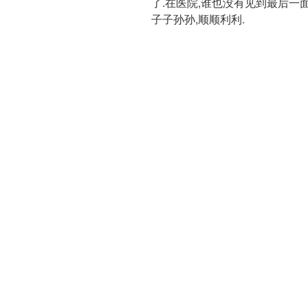
了.在医院,谁也没有见到最后一面
子子孙孙,顺顺利利.