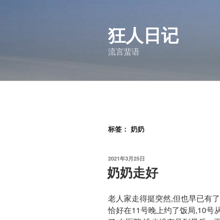
跳
至
狂人日记
内
容
流言蜚语
标签：
奶奶
发
2021年3月25日
布
奶奶走好
于
老人家走得挺突然,但也早已有了
恰好在11号晚上约了饭局,10号