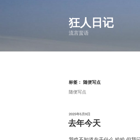
跳
至
狂人日记
内
容
流言蜚语
标签：
随便写点
随便写点
发
2025年5月9日
布
去年今天
于
我也不知道在干什么.哈哈.但我记