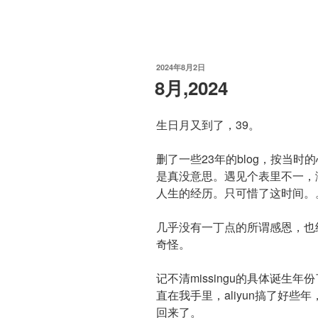
发
2024年8月2日
布
8月,2024
于
生日月又到了，39。
删了一些23年的blog，按当
是真没意思。遇见个表里不一，
人生的经历。只可惜了这时间。
几乎没有一丁点的所谓感恩，也
奇怪。
记不清missingu的具体诞生年份
直在我手里，aliyun搞了好
回来了。