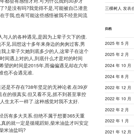
年都会有感悟才对.可为什么我到30岁才
去了?是没有吗?我觉得不是,可能被自己潜意
三棵树人
发表
存在于我,也有可能这些感悟被我不经意间流
归档
人与人的各种遇见,是因为上辈子欠下的债.
2025 年 5 月
也不见.回想这十多年来身边的匆匆过客,男
道我上辈子欠她到底多少的人,这辈子在这个
2025 年 2 月
的时间遇上对的人,到底什么才是对的时间
希望的时间是2015年,而偏偏遇见却在六年
2024 年 10 月
能谁也不会遇见谁.
2024 年 8 月
还是不存在?38年坚定的无神论者,在39岁
2022 年 12 月
,且在的很真实.但又看不见,抓不到甚至掌控
2022 年 10 月
人生太不一样了.这种感觉对我不太好.
2022 年 2 月
与经历有多大关系.但绝不属于想要365天重
2022 年 1 月
,真的就一定是循规蹈矩,柴米油盐才叫安定
,柴米油盐吗?
2021 年 12 月