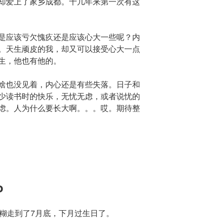
却爱上了家乡成都。十几年来第一次有这
是应该亏欠愧疚还是应该心大一些呢？内
。天生顽皮的我，却又可以接受心大一点
生，他也有他的。
啥也没见着，内心还是有些失落。日子和
少读书时的快乐，无忧无虑，或者说忧的
虑。人为什么要长大啊。。。哎。期待整
o
糊糊走到了7月底，下月过生日了。