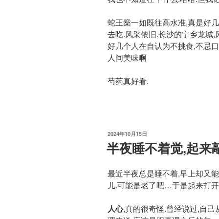
蛇王燊一如既往高水准,真是好几
去吃.风采依旧.长沙的宁乡龙城
好几个人在自认为不挑食,不忌
人间美味啊
芍药真好看.
发
2024年10月15日
布
半夜睡不着觉,起来
于
最近半夜总是睡不着,早上却又能
儿.可能是老了吧…于是起来打开
人心
,真的很奇怪.曾经说过,自己