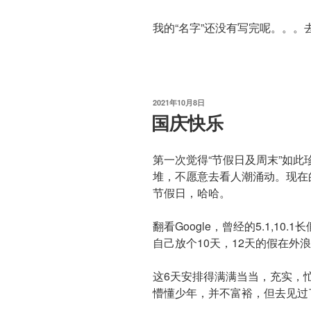
我的“名字”还没有写完呢。。。
发
2021年10月8日
布
国庆快乐
于
第一次觉得“节假日及周末”如
堆，不愿意去看人潮涌动。现在
节假日，哈哈。
翻看Google，曾经的5.1,1
自己放个10天，12天的假在外
这6天安排得满满当当，充实，
懵懂少年，并不富裕，但去见过