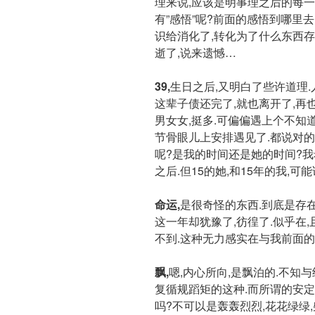
理来说,应该是明事理之后的每一
有”感悟”呢?前面的感悟到哪里
识给消化了,转化为了什么东西
逝了,说来遗憾…
39,
生日之后,又明白了些许道理.
这辈子债还完了,就也离开了,再
男女女,挺多.可偏偏遇上个不知
节骨眼儿上安排遇见了.都说对
呢?是我的时间还是她的时间?我
之后.但15的她,和15年的我,可
命运,
是很奇怪的东西.到底是存在
这一年却犹豫了,彷徨了.似乎在
不到.这种无力感实在与我前面的
飘,
嗯,内心所向,是飘泊的.不知
复循规蹈矩的这种.而所谓的安定
吗?不可以是轰轰烈烈,花花绿绿