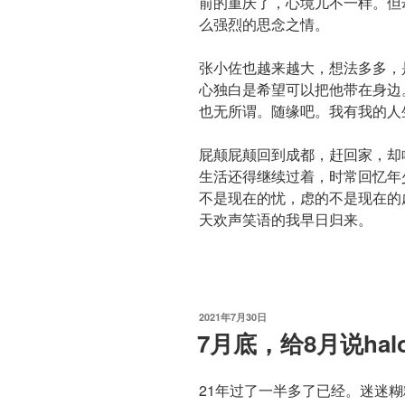
前的重庆了，心境儿不一样。但
么强烈的思念之情。
张小佐也越来越大，想法多多，
心独白是希望可以把他带在身边
也无所谓。随缘吧。我有我的人
屁颠屁颠回到成都，赶回家，却
生活还得继续过着，时常回忆年
不是现在的忧，虑的不是现在的
天欢声笑语的我早日归来。
发
2021年7月30日
布
7月底，给8月说hal
于
21年过了一半多了已经。迷迷