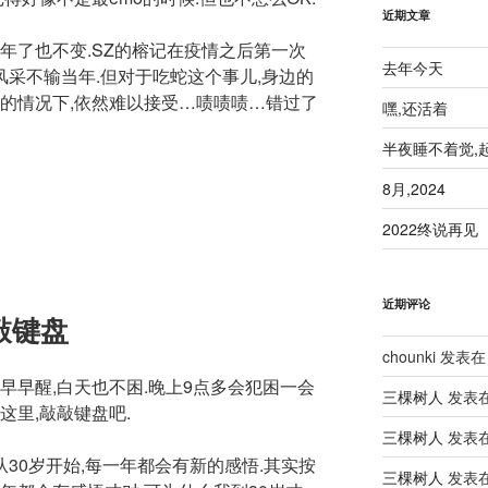
近期文章
年了也不变.SZ的榕记在疫情之后第一次
去年今天
,风采不输当年.但对于吃蛇这个事儿,身边的
口的情况下,依然难以接受…啧啧啧…错过了
嘿,还活着
半夜睡不着觉,
8月,2024
2022终说再见
近期评论
敲键盘
chounki
发表在
早早醒,白天也不困.晚上9点多会犯困一会
三棵树人
发表
这里,敲敲键盘吧.
三棵树人
发表
从30岁开始,每一年都会有新的感悟.其实按
三棵树人
发表