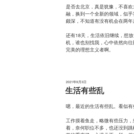
是否去北京，真是犹豫，不喜欢
融，换到一个全新的领域，似乎我
颇深，不知道有没有机会在两年
还有18天，生活依旧继续，想
机，谁也别找我，心中依然向往田
完美的理想主义者啊。
发
2021年9月3日
布
生活有些乱
于
嗯，最近的生活有些乱。看似有
工作摸着鱼走，略微有些压力，
着，奈何职位不多，也还没到跳