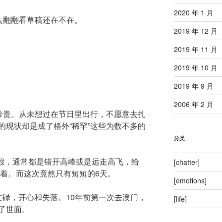
2020 年 1 月
去翻翻看草稿还在不在。
2019 年 12 月
2019 年 11 月
2019 年 10 月
2019 年 9 月
2006 年 2 月
此珍贵。从未想过在节日里出行，不愿意去扎
的现状却是成了格外“稀罕”这些为数不多的
分类
0.1长假，通常都是错开高峰或是远走高飞，给
[chatter]
浪着。而这次竟然只有短短的6天。
[emotions]
忙碌，开心和失落。10年前第一次去澳门，
[life]
了世面。