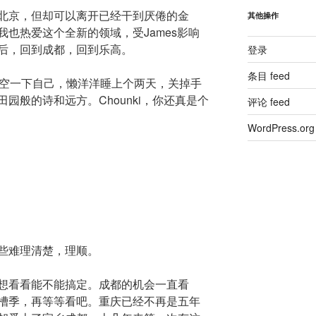
北京，但却可以离开已经干到厌倦的金
其他操作
也热爱这个全新的领域，受James影响
后，回到成都，回到乐高。
登录
条目 feed
放空一下自己，懒洋洋睡上个两天，关掉手
园般的诗和远方。Chounki，你还真是个
评论 feed
WordPress.org
些难理清楚，理顺。
想看看能不能搞定。成都的机会一直看
槽季，再等等看吧。重庆已经不再是五年