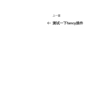
文
上
上一篇
章
一
测试一下fancy插件
篇
导
文
航
章