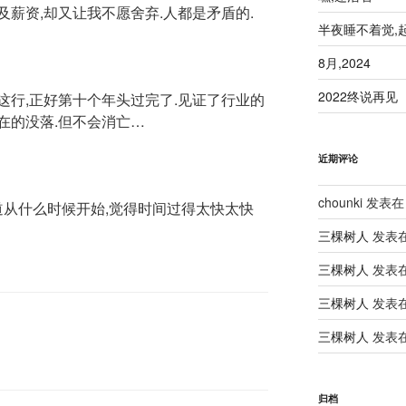
薪资,却又让我不愿舍弃.人都是矛盾的.
半夜睡不着觉,
8月,2024
2022终说再见
入这行,正好第十个年头过完了.见证了行业的
现在的没落.但不会消亡…
近期评论
chounki
发表在
知道从什么时候开始,觉得时间过得太快太快
三棵树人
发表
三棵树人
发表
三棵树人
发表
三棵树人
发表
归档