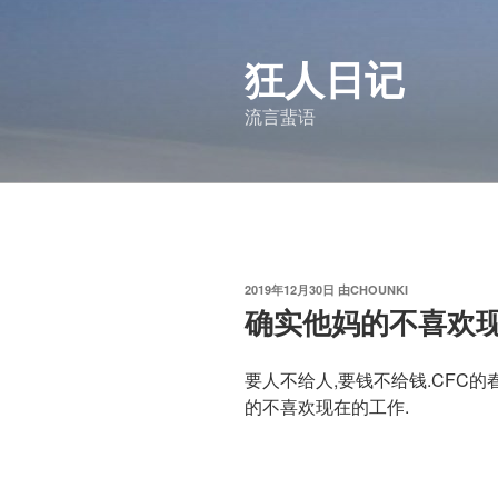
跳
至
狂人日记
内
容
流言蜚语
发
2019年12月30日
由
CHOUNKI
布
确实他妈的不喜欢
于
要人不给人,要钱不给钱.CFC
的不喜欢现在的工作.