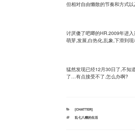
但相对自由懒散的节奏和方式以及
讨厌傻了吧唧的HR.2009年进
萌芽,发展,白热化,乱象,下滑到
猛然发现已经12月30日了,不
了…有点接受不了.怎么办啊?
分
[CHATTER]
类
标
乱七八糟的生活
签