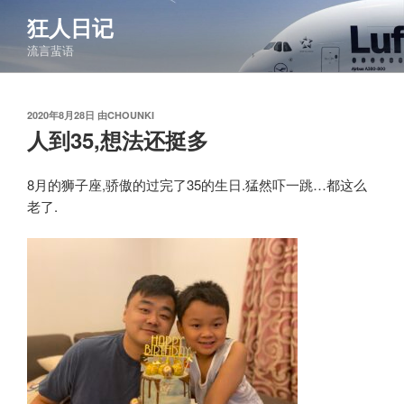
跳
狂人日记
至
流言蜚语
内
容
发
2020年8月28日
由
CHOUNKI
布
人到35,想法还挺多
于
8月的狮子座,骄傲的过完了35的生日.猛然吓一跳…都这么
老了.