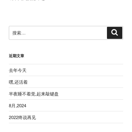
篇
文
章
搜
搜
索
索：
近期文章
去年今天
嘿,还活着
半夜睡不着觉,起来敲键盘
8月,2024
2022终说再见