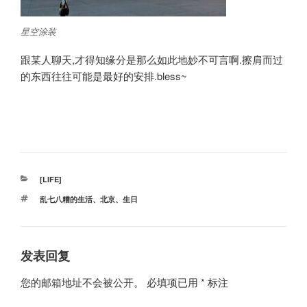
星空涂装
跟某人聊天,才得知缘分是那么如此地妙不可言啊.擦肩而过
的东西往往可能是最好的安排.bless~
分
[LIFE]
类
标
乱七八糟的生活
、
北京
、
生日
签
发表回复
您的邮箱地址不会被公开。
必填项已用
*
标注