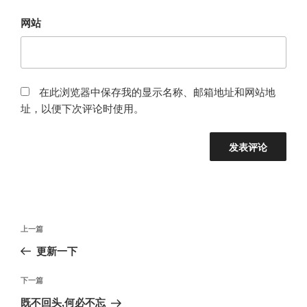
网站
在此浏览器中保存我的显示名称、邮箱地址和网站地
址，以便下次评论时使用。
文
上
上一篇
章
一
更新一下
导
篇
航
文
下
下一篇
章
一
既不回头,何必不忘