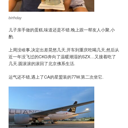
birthday
儿子亲手做的蛋糕,味道还是不错.晚上跟一帮友人小聚,小
酌.
上周没啥事,决定出差晃悠几天,开车到重庆吃喝几天,然后从
近一年没飞过的CKG奔向了温暖潮湿的SZX…又接着吃了
几天.圆滚滚的滚回了北京佛系生活.
运气还不错,遇上了CA的星盟装的77W.第二次坐它.