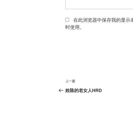
在此浏览器中保存我的显示
时使用。
文
上
上一篇
章
一
姓陈的老女人HRD
篇
导
文
航
章