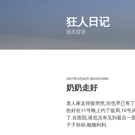
跳
至
狂人日记
内
容
流言蜚语
发
2021年3月25日
由
CHOUNKI
布
奶奶走好
于
老人家走得挺突然,但也早已有了
恰好在11号晚上约了饭局,10号
了.在医院,谁也没有见到最后一面
子子孙孙,顺顺利利.