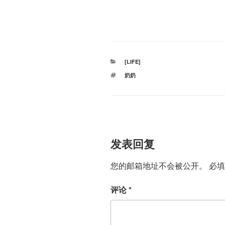
分
[LIFE]
类
标
奶奶
签
发表回复
您的邮箱地址不会被公开。
必
评论
*