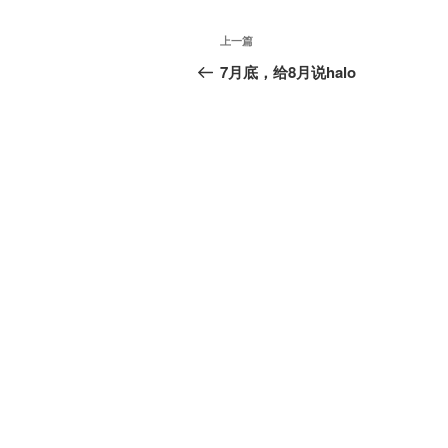
文
上
上一篇
章
一
7月底，给8月说halo
篇
导
文
航
章