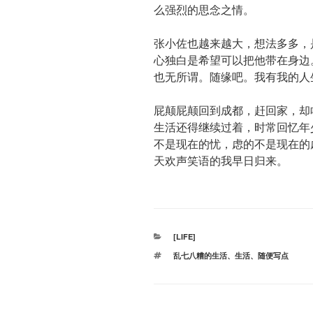
么强烈的思念之情。
张小佐也越来越大，想法多多，
心独白是希望可以把他带在身边
也无所谓。随缘吧。我有我的人
屁颠屁颠回到成都，赶回家，却
生活还得继续过着，时常回忆年
不是现在的忧，虑的不是现在的
天欢声笑语的我早日归来。
分
[LIFE]
类
标
乱七八糟的生活
、
生活
、
随便写点
签