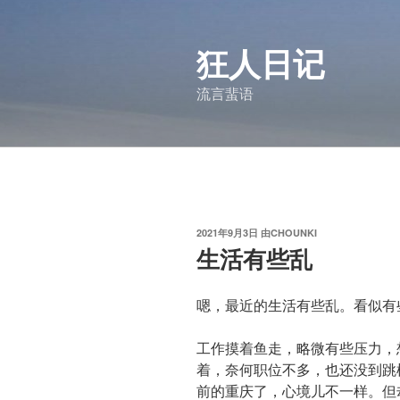
跳
至
狂人日记
内
容
流言蜚语
发
2021年9月3日
由
CHOUNKI
布
生活有些乱
于
嗯，最近的生活有些乱。看似有
工作摸着鱼走，略微有些压力，
着，奈何职位不多，也还没到跳
前的重庆了，心境儿不一样。但