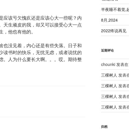
半夜睡不着觉,
是应该亏欠愧疚还是应该心大一些呢？内
8月,2024
。天生顽皮的我，却又可以接受心大一点
2022终说再见
生，他也有他的。
啥也没见着，内心还是有些失落。日子和
近期评论
少读书时的快乐，无忧无虑，或者说忧的
虑。人为什么要长大啊。。。哎。期待整
chounki
发表在
三棵树人
发表
三棵树人
发表
三棵树人
发表
三棵树人
发表
归档