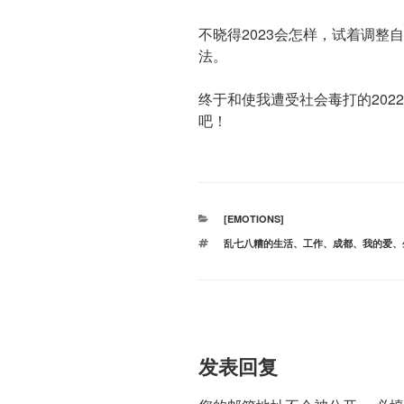
不晓得2023会怎样，试着调整
法。
终于和使我遭受社会毒打的202
吧！
分
[EMOTIONS]
类
标
乱七八糟的生活
、
工作
、
成都
、
我的爱
、
签
发表回复