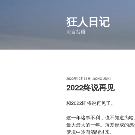
跳
至
狂人日记
内
容
流言蜚语
发
2022年12月31日
由
CHOUNKI
布
2022终说再见
于
和2022即将说再见了。
这一年诸事不利，也不知道为啥
最大最大的一年。落差形成的感
梦境中逐渐清醒过来。