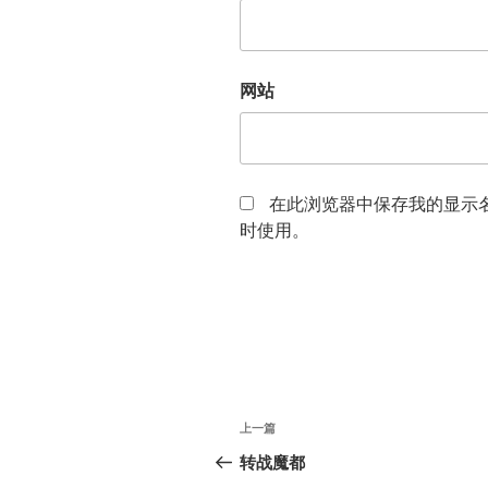
网站
在此浏览器中保存我的显示
时使用。
文
上
上一篇
章
一
转战魔都
篇